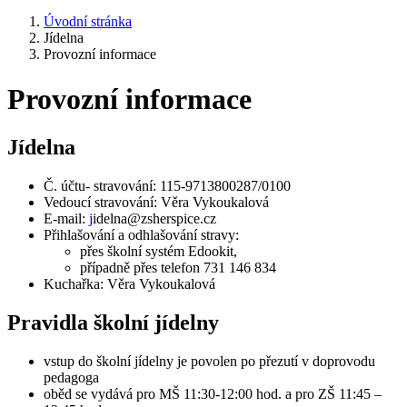
Úvodní stránka
Jídelna
Provozní informace
Provozní informace
Jídelna
Č. účtu- stravování: 115-9713800287/0100
Vedoucí stravování: Věra Vykoukalová
E-mail:
j
idelna@zsherspice.cz
Přihlašování a odhlašování stravy:
přes školní systém Edookit,
případně přes telefon 731 146 834
Kuchařka: Věra Vykoukalová
Pravidla školní jídelny
vstup do školní jídelny je povolen po přezutí v doprovodu
pedagoga
oběd se vydává pro MŠ 11:30-12:00 hod. a pro ZŠ 11:45 –