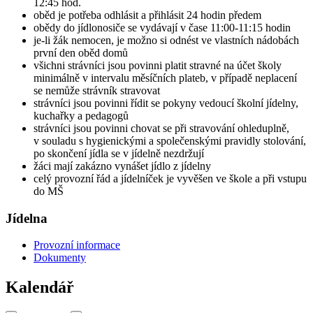
12:45 hod.
oběd je potřeba odhlásit a přihlásit 24 hodin předem
obědy do jídlonosiče se vydávají v čase 11:00-11:15 hodin
je-li žák nemocen, je možno si odnést ve vlastních nádobách
první den oběd domů
všichni strávníci jsou povinni platit stravné na účet školy
minimálně v intervalu měsíčních plateb, v případě neplacení
se nemůže strávník stravovat
strávníci jsou povinni řídit se pokyny vedoucí školní jídelny,
kuchařky a pedagogů
strávníci jsou povinni chovat se při stravování ohleduplně,
v souladu s hygienickými a společenskými pravidly stolování,
po skončení jídla se v jídelně nezdržují
žáci mají zakázno vynášet jídlo z jídelny
celý provozní řád a jídelníček je vyvěšen ve škole a při vstupu
do MŠ
Jídelna
Provozní informace
Dokumenty
Kalendář