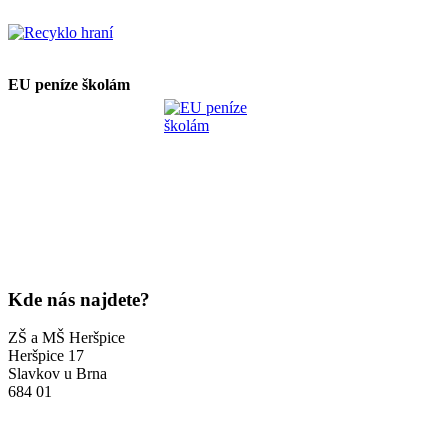
EU peníze školám
Kde nás najdete?
ZŠ a MŠ Heršpice
Heršpice 17
Slavkov u Brna
684 01