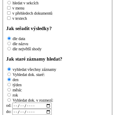
hledat v sekcích
v menu
v přehledech dokumentů
v textech
Jak seřadit výsledky?
dle data
dle názvu
dle největší shody
Jak staré záznamy hledat?
vyhledat všechny záznamy
Vyhledat dok. staré:
den
týden
měsíc
rok
Vyhledat dok. v rozmezí:
od:
do: